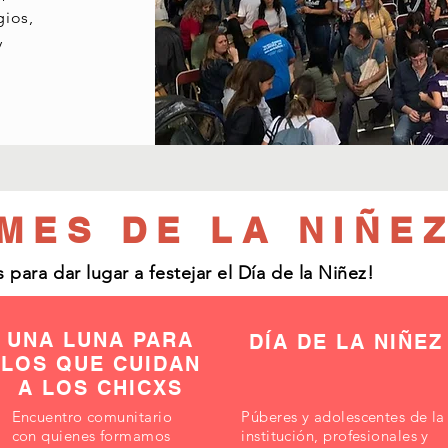
gios,
y
¡MES DE LA NIÑEZ
s para dar lugar a festejar el Día de la Niñez!
DÍA DE LA NIÑ
UNA LUNA PARA
DÍA DE LA NIÑEZ
LOS QUE CUIDAN
A LOS CHICXS
Encuentro comunitario
Púberes y adolescentes de la
con quienes formamos
institución, profesionales y