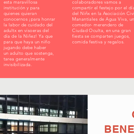
esta maravillosa
colaboradores vamos a
institución y para
compartir el festejo por el dí
quienes quieran
del Niñx en la Asociación Civ
conocernos ¡para honrar
Manantiales de Agua Viva, u
la labor de cuidado del
comedor- merendero de
adultx en vísoeras del
Ciudad Oculta, en una gran
día de la Niñez! Ya que
fiesta se comparten juegos,
para que haya un niño
comida festiva y regalos.
jugando debe haber
un adulto que sostenga,
tarea generalmente
invisibilizada.
BENE