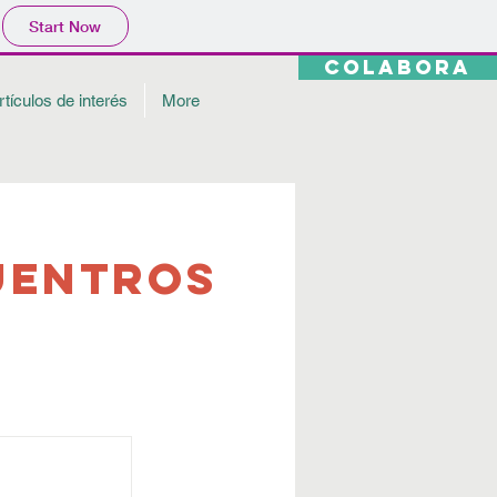
Start Now
COLABORA
rtículos de interés
More
UENTROS