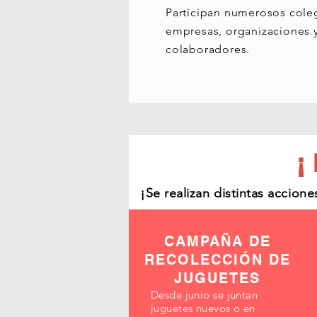
Participan numerosos cole
empresas, organizaciones 
colaboradores.
¡Se realizan distintas accione
CAMPAÑA DE
CAMPAÑA DE
RECOLECCIÓN DE
CAMPAÑA DE
RECOLECCIÓN
JUGUETES
RECOLECCIÓN
DE JUGUETES
Desde junio se juntan
juguetes nuevos o en
DE JUGUETES