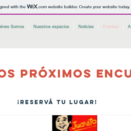
igned with the
.com
website builder. Create your website today.
iénes Somos
Nuestros espacios
Noticias
Eventos
A
Os PrÓximOs ENC
¡ReservÁ tu lugar!