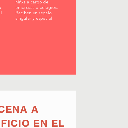
niñxs a cargo de
a
empresas o colegios.
il
Reciben un regalo
n
singular y especial
CENA A
FICIO EN EL