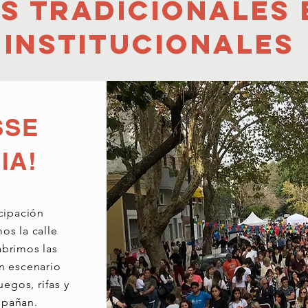
s tradicionales
institucionales
SSE
IA!
icipación
os la calle
abrimos las
n escenario
uegos, rifas y
mpañan.