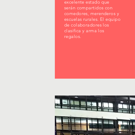
excelente estado que
serán compartidos con
comedores, merenderos y
escuelas rurales. El equipo
de colaboradores los
clasifica y arma los
regalos.