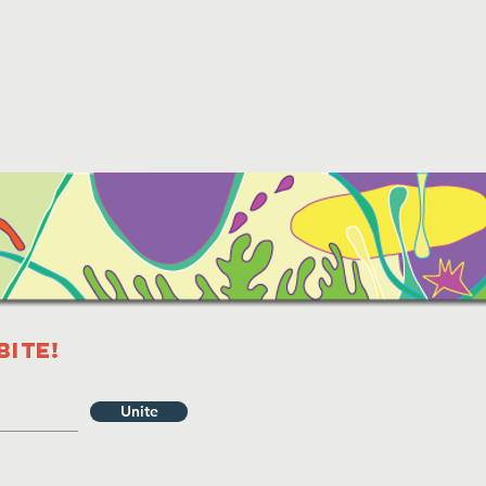
bite!
Unite