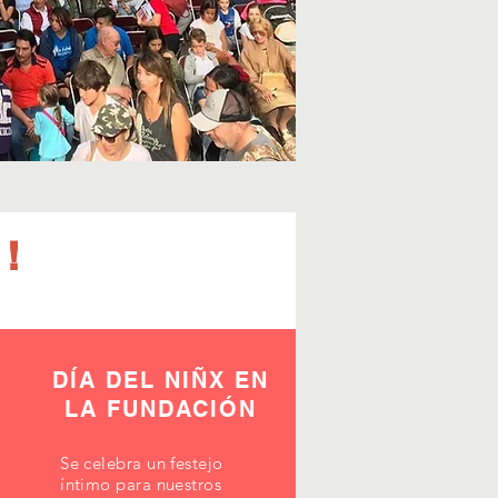
!
EZ
DÍA DEL NIÑX EN
LA FUNDACIÓN
Se celebra un festejo
íntimo para nuestros