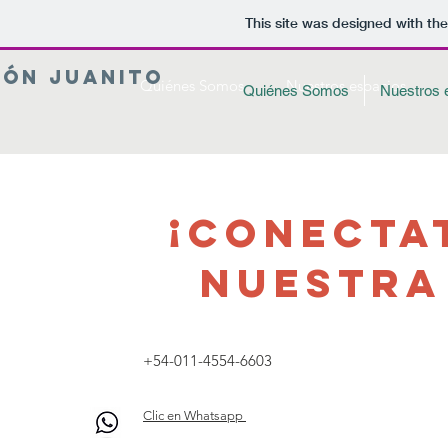
This site was designed with th
IÓN JUANITO
Quiénes Somos
Nuestros espacios
Quiénes Somos
Nuestros 
¡Conecta
NUESTRA
+54-011-4554-6603
Clic en Whatsapp