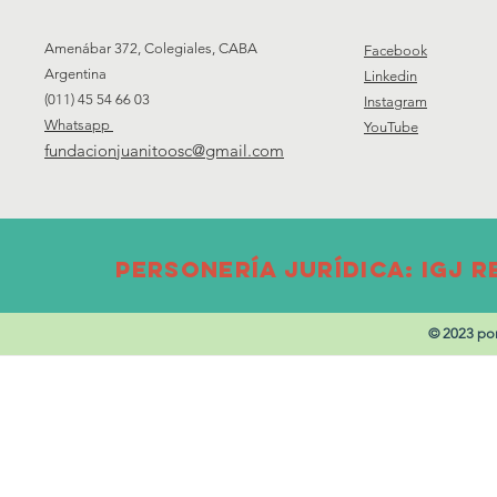
Amenábar 372, Colegiales, CABA
Facebook
Argentina
Linkedin
(011) 45 54 66 03
Instagram
Whatsapp
YouTube
fundacionjuanitoosc@gmail.com
PersonerÍa JurÍdica: IGJ Re
© 2023 po